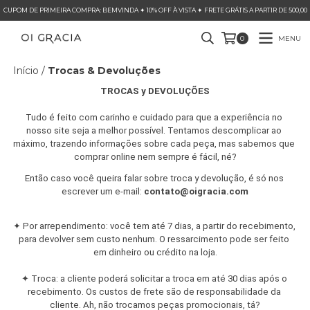
CUPOM DE PRIMEIRA COMPRA: BEMVINDA ✦ 10% OFF À VISTA ✦ FRETE GRÁTIS A PARTIR DE 500,00
MENU
0
Início
/
Trocas & Devoluções
TROCAS y DEVOLUÇÕES
Tudo é feito com carinho e cuidado para que a experiência no 
nosso site seja a melhor possível. Tentamos descomplicar ao 
máximo, trazendo informações sobre cada peça, mas sabemos que 
comprar online nem sempre é fácil, né?
Então caso você queira falar sobre troca y devolução, é só nos 
escrever um e-mail: 
contato@oigracia.com
✦
 Por arrependimento: você tem até 7 dias, a partir do recebimento, 
para devolver sem custo nenhum. O ressarcimento pode ser feito 
em dinheiro ou crédito na loja.
✦
 Troca: a cliente poderá solicitar a troca em até 30 dias após o 
recebimento. Os custos de frete são de responsabilidade da 
cliente. Ah, não trocamos peças promocionais, tá?