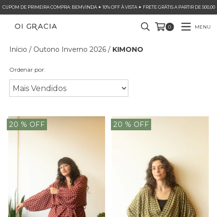
CUPOM DE PRIMEIRA COMPRA: BEMVINDA ✦ 10% OFF À VISTA ✦ FRETE GRÁTIS A PARTIR DE 500,00
MENU
0
Início
/
Outono Inverno 2026
/
KIMONO
Ordenar por:
20
% OFF
20
% OFF