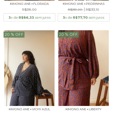
KIMONO ANE ▪ FLORADA
KIMONO ANE ▪ PEDRINHAS
R$259,00
R$259,00
R$233,10
3
x de
R$86,33
sem juros
3
x de
R$77,70
sem juros
20
% OFF
20
% OFF
KIMONO ANE ▪ VICHY AZUL
KIMONO ANE ▪ LIBERTY