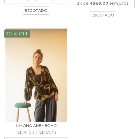
3
x de
R$69,07
sem juros
ESGOTADO
ESGOTADO
20
% OFF
KIMONO ANE ▪ BOHO
R$259,00
R$207,20