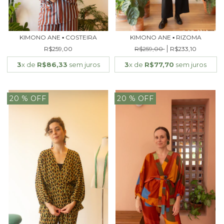
KIMONO ANE ▪ COSTEIRA
KIMONO ANE ▪ RIZOMA
R$259,00
R$259,00
R$233,10
3
x de
R$86,33
sem juros
3
x de
R$77,70
sem juros
20
% OFF
20
% OFF