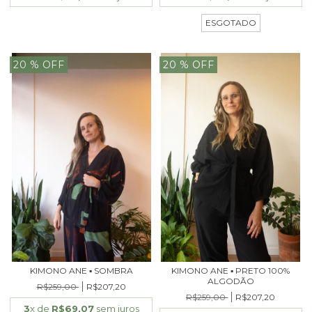
ESGOTADO
20
% OFF
20
% OFF
KIMONO ANE ▪ SOMBRA
KIMONO ANE ▪ PRETO 100%
ALGODÃO
R$259,00
R$207,20
R$259,00
R$207,20
3
x de
R$69,07
sem juros