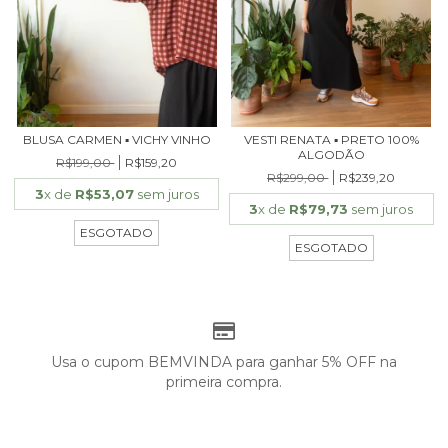
BLUSA CARMEN ▪ VICHY VINHO
VESTI RENATA ▪ PRETO 100%
ALGODÃO
R$199,00
R$159,20
R$299,00
R$239,20
3
x de
R$53,07
sem juros
3
x de
R$79,73
sem juros
ESGOTADO
ESGOTADO
Usa o cupom BEMVINDA para ganhar 5% OFF na
primeira compra.