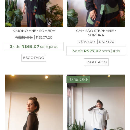
KIMONO ANE ▪ SOMBRA
CAMISÃO STEPHANIE ▪
SOMBRA
R$259,00
R$207,20
R$289,00
R$231,20
3
x de
R$69,07
sem juros
3
x de
R$77,07
sem juros
ESGOTADO
ESGOTADO
10
% OFF