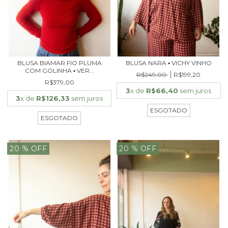
BLUSA BIAMAR FIO PLUMA
BLUSA NARA ▪ VICHY VINHO
COM GOLINHA ▪ VER...
R$249,00
R$199,20
R$379,00
3
x de
R$66,40
sem juros
3
x de
R$126,33
sem juros
ESGOTADO
ESGOTADO
20
% OFF
20
% OFF