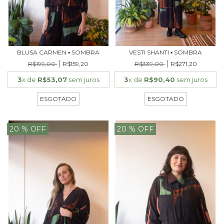
BLUSA CARMEN ▪ SOMBRA
VESTI SHANTI ▪ SOMBRA
R$199,00
R$159,20
R$339,00
R$271,20
3
x de
R$53,07
sem juros
3
x de
R$90,40
sem juros
ESGOTADO
ESGOTADO
20
% OFF
20
% OFF