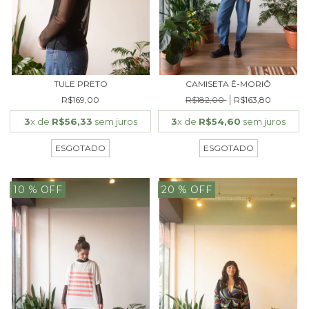
TULE PRETO
CAMISETA Ê-MORIÔ
R$169,00
R$182,00
R$163,80
3
x de
R$56,33
sem juros
3
x de
R$54,60
sem juros
ESGOTADO
ESGOTADO
10
% OFF
20
% OFF