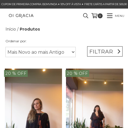
CUPOM DE PRIMEIRA COMPRA: BEMVINDA ✦ 10% OFF À VISTA ✦ FRETE GRÁTIS A PARTIR DE 500,00
MENU
0
Início
/
Produtos
Ordenar por:
FILTRAR
20
% OFF
20
% OFF