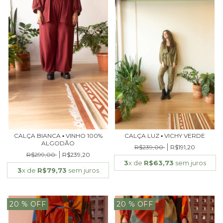
CALÇA BIANCA ▪ VINHO 100%
CALÇA LUZ ▪ VICHY VERDE
ALGODÃO
R$239,00
R$191,20
R$299,00
R$239,20
3
x de
R$63,73
sem juros
3
x de
R$79,73
sem juros
20
% OFF
20
% OFF