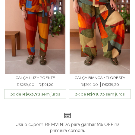
CALÇA LUZ ▪ POENTE
CALÇA BIANCA ▪ FLORESTA
R$239,00
R$191,20
R$299,00
R$239,20
3
x de
R$63,73
sem juros
3
x de
R$79,73
sem juros
Usa o cupom BEMVINDA para ganhar 5% OFF na
primeira compra.