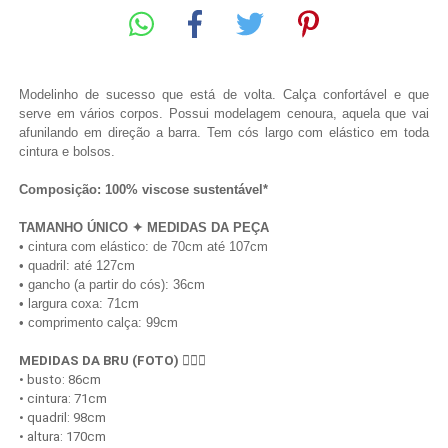
Modelinho de sucesso que está de volta. Calça confortável e que 
serve em vários corpos. 
Possui modelagem cenoura, aquela que vai 
afunilando em direção a barra. Tem cós largo com elástico em toda 
cintura e bolsos.
Composição: 100% viscose sustentável*
TAMANHO ÚNICO ✦ MEDIDAS DA PEÇA
• cintura com elástico: de 70cm até 107cm
• quadril: até 127cm
• gancho (a partir do cós): 36cm
• largura coxa: 71cm
• comprimento calça: 99cm
MEDIDAS DA BRU (FOTO) 
💁🏻‍♀️
• busto: 86cm
• cintura: 71cm
• quadril: 98cm
• altura: 170cm