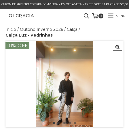
CUPOM DE PRIMEIRA COMPRA: BEMVINDA ✦ 10% OFF À VISTA ✦ FRETE GRÁTIS A PARTIR DE 500,00
MENU
0
Início
/
Outono Inverno 2026
/
Calça
/
Calça Luz ▪ Pedrinhas
10
% OFF