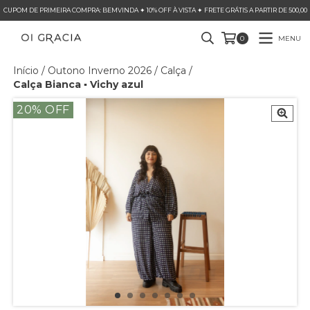
CUPOM DE PRIMEIRA COMPRA: BEMVINDA ✦ 10% OFF À VISTA ✦ FRETE GRÁTIS A PARTIR DE 500,00
MENU
0
Início
/
Outono Inverno 2026
/
Calça
/
Calça Bianca ▪ Vichy azul
20
% OFF