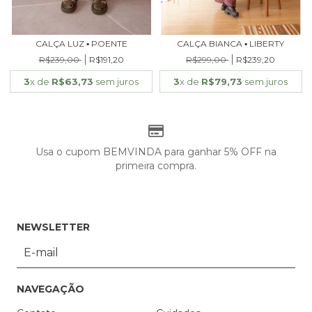
CALÇA LUZ ▪ POENTE
CALÇA BIANCA ▪ LIBERTY
R$239,00
R$191,20
R$299,00
R$239,20
3
x de
R$63,73
sem juros
3
x de
R$79,73
sem juros
Usa o cupom BEMVINDA para ganhar 5% OFF na
primeira compra.
NEWSLETTER
NAVEGAÇÃO