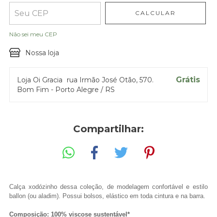
CALCULAR
Entregas para o CEP:
ALTERAR CEP
Não sei meu CEP
Nossa loja
Grátis
Loja Oi Gracia
rua Irmão José Otão, 570.
Bom Fim - Porto Alegre / RS
Compartilhar:
Calça xodózinho dessa coleção, de modelagem confortável e estilo
ballon (ou aladim). Possui bolsos, elástico em toda cintura e na barra.
Composição: 100% viscose sustentável*