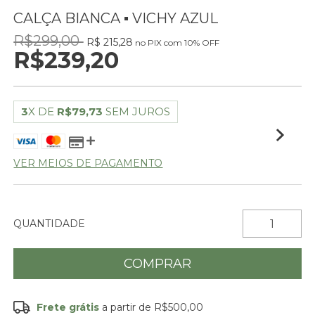
CALÇA BIANCA ▪ VICHY AZUL
R$299,00
R$ 215,28
no PIX com 10% OFF
R$239,20
3
X DE
R$79,73
SEM JUROS
VER MEIOS DE PAGAMENTO
QUANTIDADE
Frete grátis
a partir de
R$500,00
Frete grátis
R$500,00