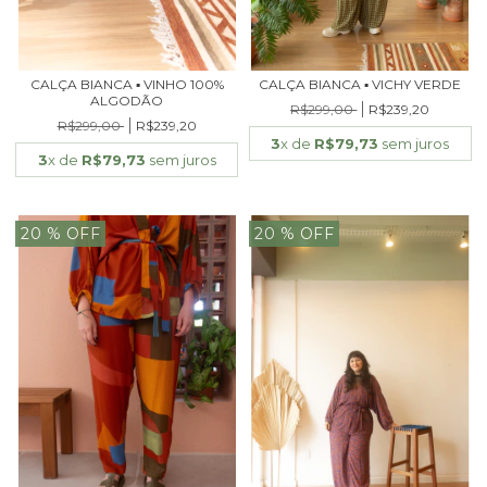
CALÇA BIANCA ▪ VINHO 100%
CALÇA BIANCA ▪ VICHY VERDE
ALGODÃO
R$299,00
R$239,20
R$299,00
R$239,20
3
x de
R$79,73
sem juros
3
x de
R$79,73
sem juros
20
% OFF
20
% OFF