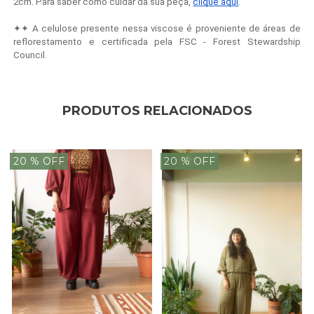
2cm. Para saber como cuidar da sua peça,
clique aqui
.
✦✦ A celulose presente nessa viscose é proveniente de áreas de
reflorestamento e certificada pela FSC - Forest Stewardship
Council.
PRODUTOS RELACIONADOS
20
% OFF
20
% OFF