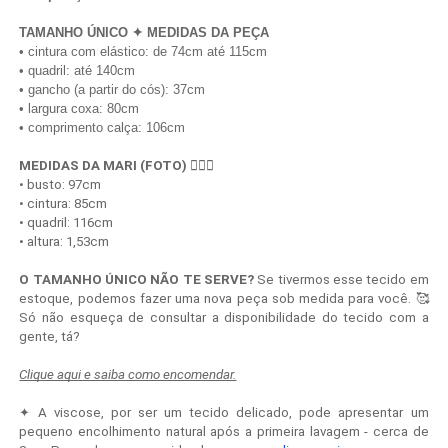
TAMANHO ÚNICO ✦ MEDIDAS DA PEÇA
• cintura com elástico: de 74cm até 115cm
• quadril: até 140cm 
• gancho (a partir do cós): 37cm
• largura coxa: 80cm
• comprimento calça: 106cm
MEDIDAS DA MARI (FOTO) 
💁🏻‍♀️
• busto: 97cm
• cintura: 85cm
• quadril: 116cm 
• altura: 1,53cm
O TAMANHO ÚNICO NÃO TE SERVE?
Se tivermos esse tecido em
estoque, podemos fazer uma nova peça sob medida para você. 🥰
Só não esqueça de consultar a disponibilidade do tecido com a
gente, tá?
Clique aqui e saiba como encomendar.
✦ A viscose, por ser um tecido delicado, pode apresentar um
pequeno encolhimento natural após a primeira lavagem - cerca de