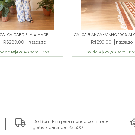
CALÇA GABRIELA ✫ MARÉ
CALÇA BIANCA ▪ VINHO 100% A
R$289,00
R$299,00
R$202,30
R$239,20
3
x de
R$67,43
sem juros
3
x de
R$79,73
sem juro
Do Bom Fim para mundo com frete
grátis a partir de R$ 500.