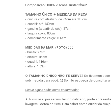
Composição: 100% viscose sustentável*
TAMANHO ÚNICO ✦ MEDIDAS DA PEÇA
• cintura com elástico: de 74cm até 115cm
• quadril: até 140cm 
• gancho (a partir do cós): 37cm
• largura coxa: 80cm
• comprimento calça: 106cm
MEDIDAS DA MARI (FOTO) 
💁🏻‍♀️
• busto: 97cm
• cintura: 85cm
• quadril: 116cm 
• altura: 1,53cm
O TAMANHO ÚNICO NÃO TE SERVE?
Se tivermos esse
sob medida para você. 🥰 Só não esqueça de consultar a 
Clique aqui e saiba como encomendar.
✦ A viscose, por ser um tecido delicado, pode apresenta
lavagem - cerca de 2cm. Para saber como cuidar da sua 