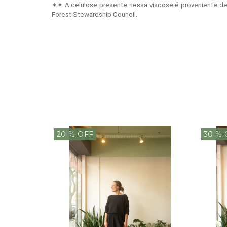
✦✦ A celulose presente nessa viscose é proveniente de 
Forest Stewardship Council.
20
% OFF
30
% 