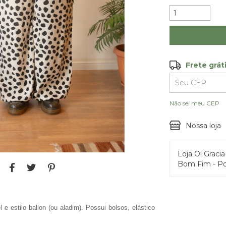
Frete grát
Frete grátis
Entregas para o
Não sei meu CEP
Nossa loja
Loja Oi Graci
Bom Fim - Po
 estilo ballon (ou aladim). Possui bolsos, elástico