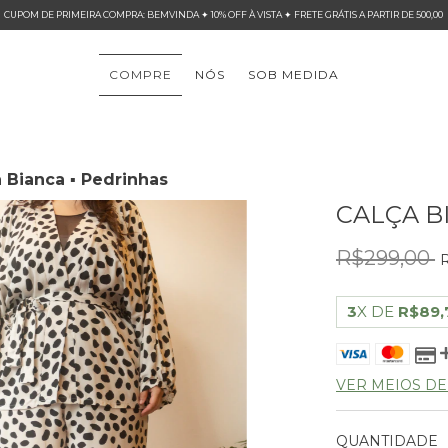
CUPOM DE PRIMEIRA COMPRA: BEMVINDA ✦ 10% OFF À VISTA ✦ FRETE GRÁTIS A PARTIR DE 500,00
COMPRE
NÓS
SOB MEDIDA
 Bianca ▪ Pedrinhas
CALÇA B
R$299,00
R
3
X DE
R$89,
VER MEIOS D
QUANTIDADE