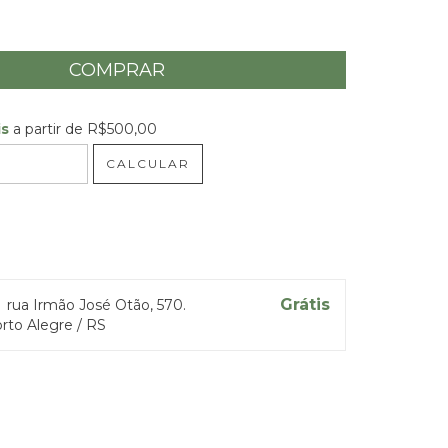
is
a partir de
R$500,00
R$500,00
CALCULAR
 CEP:
ALTERAR CEP
Grátis
a
rua Irmão José Otão, 570.
rto Alegre / RS