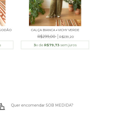
LGODÃO
CALÇA BIANCA ▪ VICHY VERDE
R$299,00
R$239,20
s
3
x de
R$79,73
sem juros
Quer encomendar SOB MEDIDA?