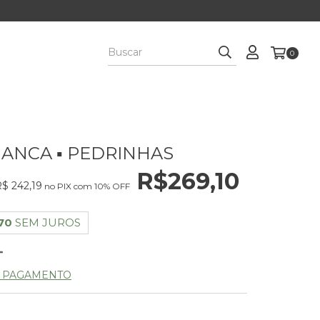
0
IANCA ▪ PEDRINHAS
R$269,10
$ 242,19
no PIX com 10% OFF
70
SEM JUROS
E PAGAMENTO