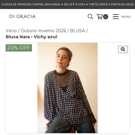
CUPOM DE PRIMEIRA COMPRA: BEMVINDA ✦ 10% OFF À VISTA ✦ FRETE GRÁTIS A PARTIR DE 500,00
MENU
0
Início
/
Outono Inverno 2026
/
BLUSA
/
Blusa Nara ▪ Vichy azul
20
% OFF