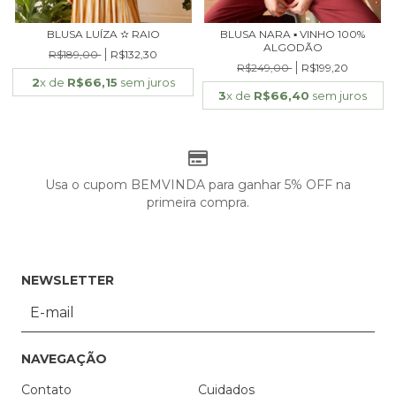
BLUSA LUÍZA ✫ RAIO
BLUSA NARA ▪ VINHO 100%
ALGODÃO
R$189,00
R$132,30
R$249,00
R$199,20
2
x de
R$66,15
sem juros
3
x de
R$66,40
sem juros
Usa o cupom BEMVINDA para ganhar 5% OFF na
primeira compra.
NEWSLETTER
NAVEGAÇÃO
Contato
Cuidados