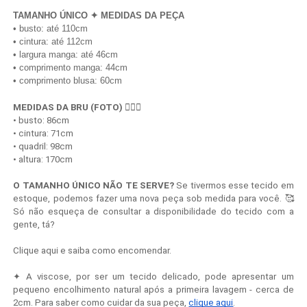
TAMANHO ÚNICO ✦ MEDIDAS DA PEÇA
• busto: até 110cm
• cintura: até 112cm
• largura manga: até 46cm
• comprimento manga: 44cm
• comprimento blusa: 60cm
MEDIDAS DA BRU (FOTO) 
💁🏻‍♀️
• busto: 86cm
• cintura: 71cm
• quadril: 98cm
• altura: 170cm
O TAMANHO ÚNICO NÃO TE SERVE?
 Se tivermos esse tecido em 
estoque, podemos fazer uma nova peça sob medida para você. 🥰 
Só não esqueça de consultar a disponibilidade do tecido com a 
gente, tá?
Clique aqui e saiba como encomendar.
✦ A viscose, por ser um tecido delicado, pode apresentar um
pequeno encolhimento natural após a primeira lavagem - cerca de
2cm. Para saber como cuidar da sua peça,
clique aqui
.