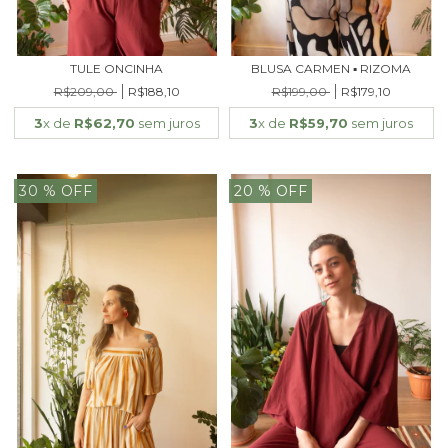
TULE ONCINHA
BLUSA CARMEN ▪ RIZOMA
R$209,00
R$188,10
R$199,00
R$179,10
3
x de
R$62,70
sem juros
3
x de
R$59,70
sem juros
30
% OFF
20
% OFF