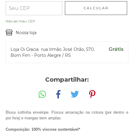
CALCULAR
Entregas para o CEP:
ALTERAR CEP
Não sei meu CEP
Nossa loja
Grátis
Loja Oi Gracia
rua Irmão José Otão, 570.
Bom Fim - Porto Alegre / RS
Compartilhar:
Blusa soltinha envelope. 
Possui amarração na cintura (por dentro e 
por fora) e mangas bem amplas. 
Composição: 100% viscose sustentável*