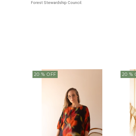
Forest Stewardship Council.
20
% OFF
20
% 