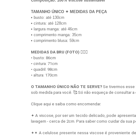
Composição: 100% viscose sustentável*
TAMANHO ÚNICO ✦ MEDIDAS DA PEÇA
• busto: até 130cm
• cintura: até 128cm
• largura manga: até 46cm
• comprimento manga: 35cm
• comprimento blusa: 59cm
MEDIDAS DA BRU (FOTO) 
💁🏻‍♀️
• busto: 86cm
• cintura: 71cm
• quadril: 98cm
• altura: 170cm
O TAMANHO ÚNICO NÃO TE SERVE?
 Se tivermos esse
sob medida para você. 🥰 Só não esqueça de consultar a 
Clique aqui e saiba como encomendar.
✦ A viscose, por ser um tecido delicado, pode apresenta
lavagem - cerca de 2cm. Para saber como cuidar da sua 
✦✦ A celulose presente nessa viscose é proveniente de 