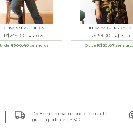
BLUSA NARA ▪ LIBERTY
BLUSA CARMEN ▪ BOHO
R$249,00
R$199,00
R$199,20
R$159,20
3
x de
R$66,40
sem juros
3
x de
R$53,07
sem juro
Do Bom Fim para mundo com frete
grátis a partir de R$ 500.