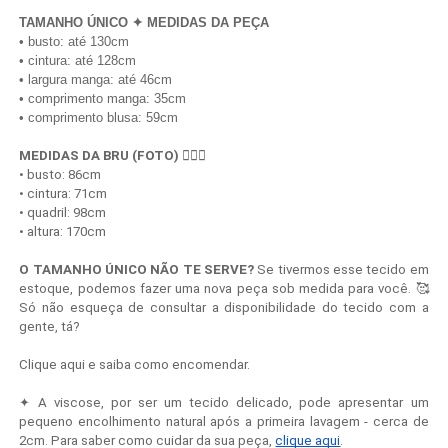
TAMANHO ÚNICO ✦ MEDIDAS DA PEÇA
• busto: até 130cm
• cintura: até 128cm
• largura manga: até 46cm
• comprimento manga: 35cm
• comprimento blusa: 59cm
MEDIDAS DA BRU (FOTO) 
💁🏻‍♀️
• busto: 86cm
• cintura: 71cm
• quadril: 98cm
• altura: 170cm
O TAMANHO ÚNICO NÃO TE SERVE?
 Se tivermos esse tecido em 
estoque, podemos fazer uma nova peça sob medida para você. 🥰 
Só não esqueça de consultar a disponibilidade do tecido com a 
gente, tá?
Clique aqui e saiba como encomendar.
✦ A viscose, por ser um tecido delicado, pode apresentar um
pequeno encolhimento natural após a primeira lavagem - cerca de
2cm. Para saber como cuidar da sua peça,
clique aqui
.