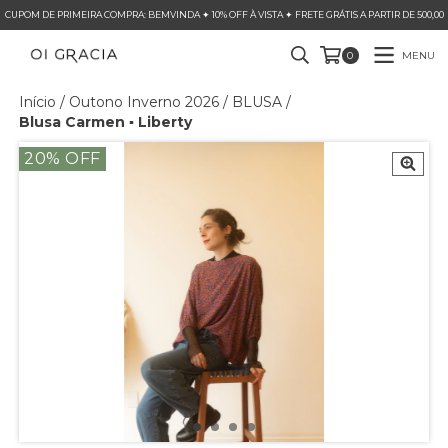
CUPOM DE PRIMEIRA COMPRA: BEMVINDA ✦ 10% OFF À VISTA ✦ FRETE GRÁTIS A PARTIR DE 500,00
MENU
0
Início
/
Outono Inverno 2026
/
BLUSA
/
Blusa Carmen ▪ Liberty
20
% OFF