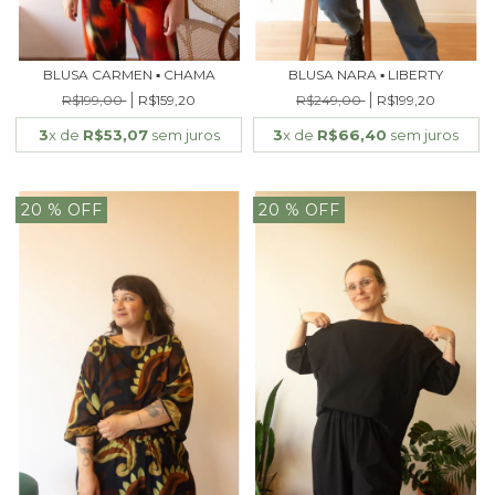
BLUSA CARMEN ▪ CHAMA
BLUSA NARA ▪ LIBERTY
R$199,00
R$159,20
R$249,00
R$199,20
3
x de
R$53,07
sem juros
3
x de
R$66,40
sem juros
20
% OFF
20
% OFF