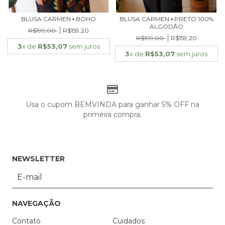
BLUSA CARMEN ▪ BOHO
BLUSA CARMEN ▪ PRETO 100%
ALGODÃO
R$199,00
R$159,20
R$199,00
R$159,20
3
x de
R$53,07
sem juros
3
x de
R$53,07
sem juros
Usa o cupom BEMVINDA para ganhar 5% OFF na
primeira compra.
NEWSLETTER
NAVEGAÇÃO
Contato
Cuidados