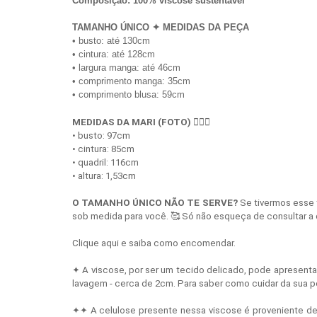
Composição: 100% viscose sustentável*
TAMANHO ÚNICO ✦ MEDIDAS DA PEÇA
• busto: até 130cm
• cintura: até 128cm
• largura manga: até 46cm
• comprimento manga: 35cm
• comprimento blusa: 59cm
MEDIDAS DA MARI (FOTO) 
💁🏻‍♀️
• busto: 97cm
• cintura: 85cm
• quadril: 116cm 
• altura: 1,53cm
O TAMANHO ÚNICO NÃO TE SERVE?
 Se tivermos esse
sob medida para você. 🥰 Só não esqueça de consultar a 
Clique aqui e saiba como encomendar.
✦ A viscose, por ser um tecido delicado, pode apresenta
lavagem - cerca de 2cm. Para saber como cuidar da sua 
✦✦ A celulose presente nessa viscose é proveniente de 