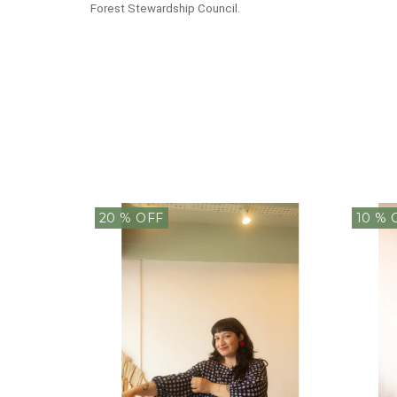
Forest Stewardship Council.
20
% OFF
10
% 