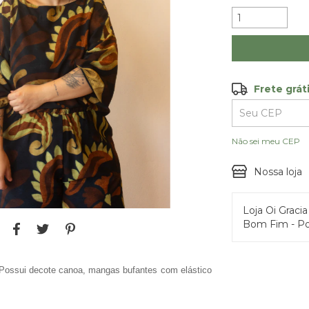
Frete grát
Frete grátis
Entregas para o
Não sei meu CEP
Nossa loja
Loja Oi Graci
Bom Fim - Po
Possui decote canoa, mangas bufantes com elástico