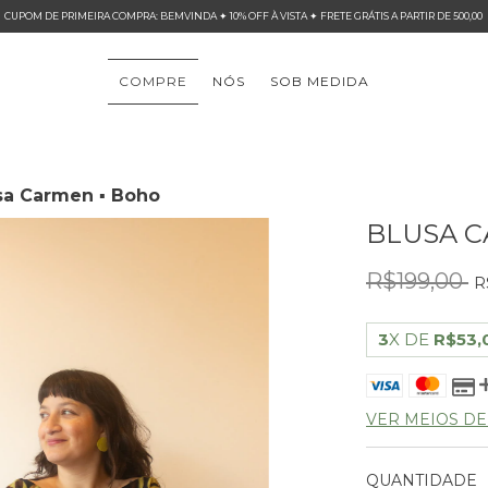
CUPOM DE PRIMEIRA COMPRA: BEMVINDA ✦ 10% OFF À VISTA ✦ FRETE GRÁTIS A PARTIR DE 500,00
COMPRE
NÓS
SOB MEDIDA
sa Carmen ▪ Boho
BLUSA C
R$199,00
R
3
X DE
R$53,
VER MEIOS D
QUANTIDADE