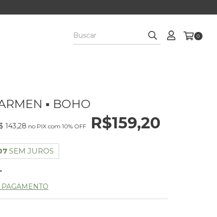
0
ARMEN ▪ BOHO
R$159,20
$ 143,28
no PIX com 10% OFF
07
SEM JUROS
E PAGAMENTO