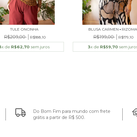
TULE ONCINHA
BLUSA CARMEN ▪ RIZOM
R$209,00
R$199,00
R$188,10
R$179,10
3
x de
R$62,70
sem juros
3
x de
R$59,70
sem juro
Do Bom Fim para mundo com frete
grátis a partir de R$ 500.