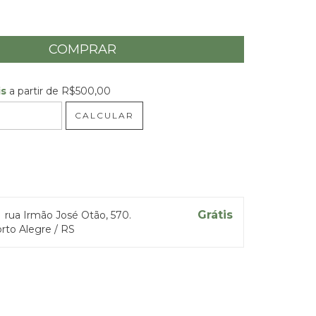
is
a partir de
R$500,00
R$500,00
CALCULAR
 CEP:
ALTERAR CEP
Grátis
a
rua Irmão José Otão, 570.
rto Alegre / RS