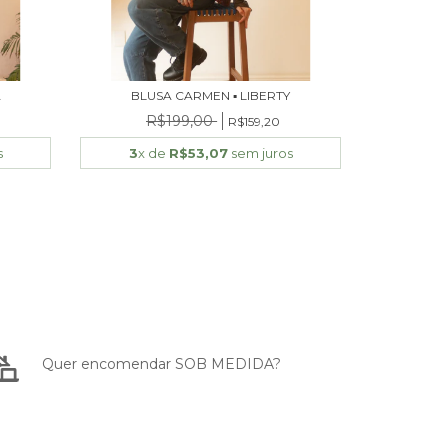
A
BLUSA CARMEN ▪ LIBERTY
R$199,00
R$159,20
s
3
x de
R$53,07
sem juros
Quer encomendar SOB MEDIDA?